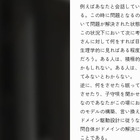
例えばあなたと会話してい
る。この時に問題となるの
いて問題が解決された状態
この状況下において次に考
さんに対して何をすれば目
生理学的に見ればある程度
だろう。ある人は、積極的
かもしれない。ある人は、
てみないとわからない。
逆に、何をさせたら眠って
させたり、子守唄を聞かせ
なのであなたがこの場にお
のモデルの構築、言い換え
ドメイン駆動設計に従うな
問自体がドメインの解決に
ことである。