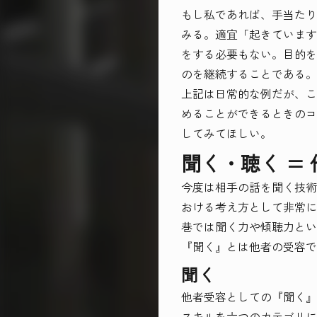
もし私であれば、手当たり
みる。適宜「起きています
をする必要もない。目的を
のを継続することである。
上記は日常的な例だが、こ
めることができるときのコ
してみてほしい。
聞く・聴く =
今度は相手の話を聞く技術
おける考え方として非常に
巷では聞く力や傾聴力とい
『聞く』とは他者の受容で
聞く
他者受容としての『聞く』
スキルを六つのカテゴリに