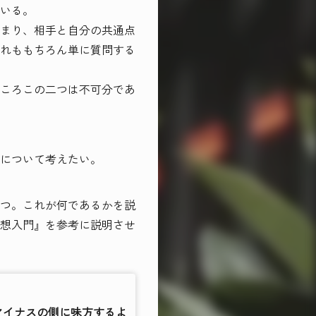
いる。
まり、相手と自分の共通点
れももちろん単に質問する
ころこの二つは不可分であ
について考えたい。
つ。これが何であるかを説
想入門』を参考に説明させ
マイナスの側に味方するよ