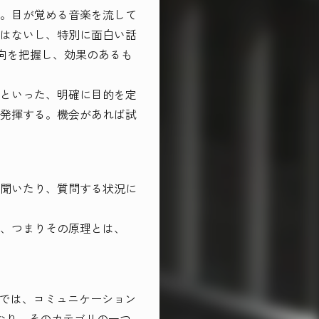
。目が覚める音楽を流して
はないし、特別に面白い話
向を把握し、効果のあるも
といった、明確に目的を定
発揮する。機会があれば試
聞いたり、質問する状況に
、つまりその原理とは、
）では、コミュニケーション
ており、そのカテゴリの一つ