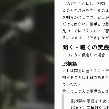
ものを明らかにし、咀嚼し
このとき注意を向けるのは
を明らかにしつつ、どこが
だけではない。相手との差
見出しでは『聞く』と『聴
る。つまり、『聞き』なが
聞く・聴くの実践
このように仮定した場合、
脱構築
これは両方に言えることだ
明することは困難であるた
ていただく。
言ってしまえば脱構築とは
脱構築の手続きは次の
①まず、二項対立に