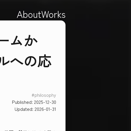
About
Works
ームか
ルへの応
#
philosophy
Published:
2025-12-30
Updated:
2026-01-31