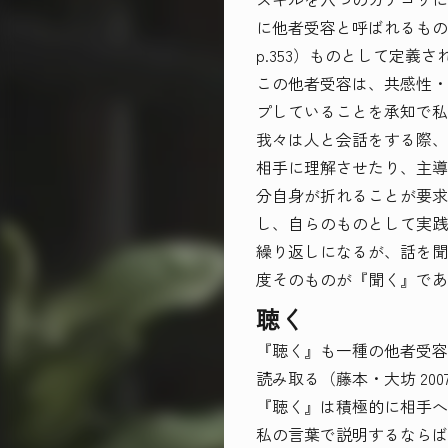
に他者受容と呼ばれるもの
p.353）ものとして定義
この他者受容は、共感性・
プしていることを承知で私
我々は人と会話をする際、
相手に理解させたり、主導
分自身が折れることが要求
し、自らのものとして実践
繰り返しになるが、話を聞
度そのものが『聞く』であ
聴く
『聴く』も一種の他者受容
読み取る（藤本・大坊 20
『聴く』は積極的に相手へ
私の言葉で説明するならば