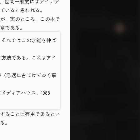
、世間一般的にはアイデア
ていると思われる。
が、実のところ、この本で
章である。
、それではこの才能を伸ば
に
方法
である。これはアイ
が〈急速に古ぼけてゆく事
ディアハウス、1988
することは有用であるとい
る。