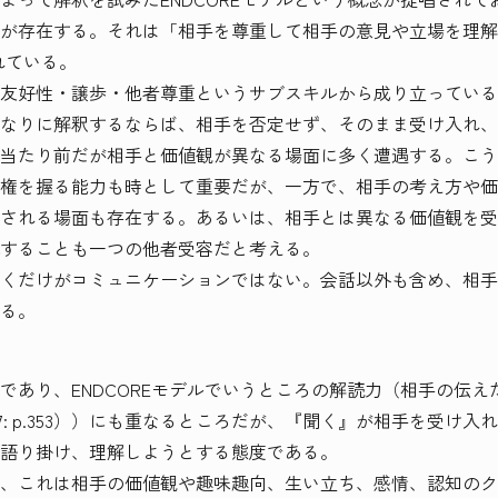
が存在する。それは「相手を尊重して相手の意見や立場を理解する
されている。
友好性・譲歩・他者尊重というサブスキルから成り立っている
なりに解釈するならば、相手を否定せず、そのまま受け入れ、
当たり前だが相手と価値観が異なる場面に多く遭遇する。こう
権を握る能力も時として重要だが、一方で、相手の考え方や価
される場面も存在する。あるいは、相手とは異なる価値観を受
することも一つの他者受容だと考える。
くだけがコミュニケーションではない。会話以外も含め、相手
る。
であり、ENDCOREモデルでいうところの解読力（相手の伝
07: p.353））にも重なるところだが、『聞く』が相手を受け
語り掛け、理解しようとする態度である。
、これは相手の価値観や趣味趣向、生い立ち、感情、認知のク