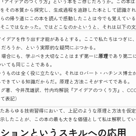
『アイデアのつくり方』という本をご存じだろうか。この本は
をその本質から探究し、生成過程を追跡した本として認識され
らの帰り道にこの本を読んで感動したことは今でも覚えている
そこではなかった。ではどこなのかというと、それは以下の文
イデアを作り出す才能があるとする。ここで私たちはつぎに
るだろうか、という実際的な疑問にぶつかる。
場合にも、学ぶべき大切なことはまず第一に
原理
であり第二
ついても同じことである。
うものは全く役に立たない。それはロバート・ハチンス博士
らできている知識だからだ。原理と方法こそがすべてである。
グ著、今井茂雄訳、竹内均解説『アイデアのつくり方』、CCCメ
にて表記）
たあらゆる技術習得において、上記のような原理と方法を仮定
示したことが、この本の最も大きな価値として私は解釈してい
ションというスキルへの応用