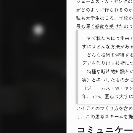
ジェームス・W・ヤングの
がどのように作られるのか
私も大学生のころ、学校か
最も深く感銘を受けたのは
さて私たちには生来ア
すにはどんな方法があ
どんな技術を習得する
デアを作り出す技術に
特種な断片的知識とい
実〉と名づけたものか
（ジェームス・W・ヤン
年、p.25、圏点は太字
アイデアのつくり方を含め
う、この思考スキームを提
コミュニケー