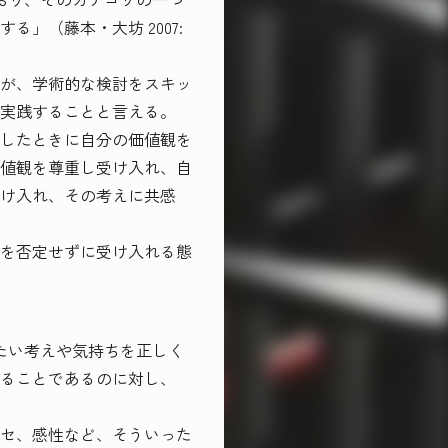
」（藤本・大坊 2007:
が、学術的な検討をスキッ
実践することと言える。
したときに自分の価値観を
値観を尊重し受け入れ、自
け入れ、その考えに共感
を否定せずに受け入れる態
えたい考えや気持ちを正しく
入れることであるのに対し、
セ、感性など、そういった