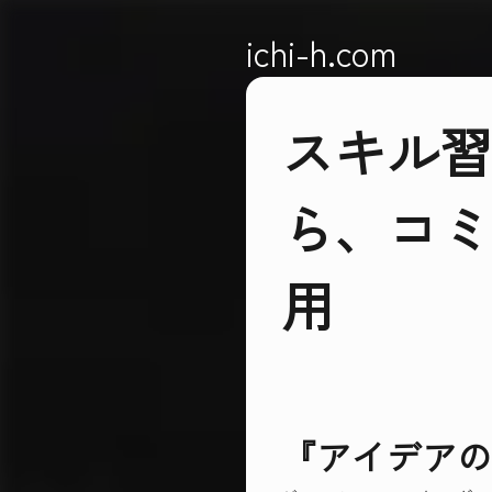
ichi-h.com
スキル習
ら、コミ
用
『アイデアの